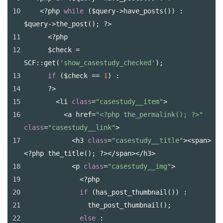
10
<?
php
while
 (
$query
->
have_posts
()) : 
$query
->
the_post
(); 
?>
11
<?
php
12
$check
=
SCF
::
get
(
'show_casestudy_checked'
);
13
if
 (
$check
==
1
) :
14
?>
15
<
li
class
=
"casestudy__item"
>
16
<
a
href
=
"<?php the_permalink(); ?>"
class
=
"casestudy__link"
>
17
<
h3
class
=
"casestudy__title"
><
span
>
<?
php
the_title
(); 
?></
span
></
h3
>
18
<
p
class
=
"casestudy__img"
>
19
<?
php
20
if
 (
has_post_thumbnail
()) :
21
the_post_thumbnail
();
22
else
 :