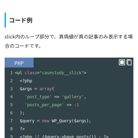
コード例
slick内のループ部分で、真偽値が真の記事のみ表示する場
合のコードです。
PHP
1
<
ul
class
=
"casestudy__slick"
>
2
<?
php
3
$args
=
array
(
4
'post_type'
=>
'gallery'
,
5
'posts_per_page'
=>
-
1
6
  );
7
$query
=
new
WP_Query
(
$args
);
8
?>
9
<?
php
if
 (
$query
->
have_posts
()) : 
?>