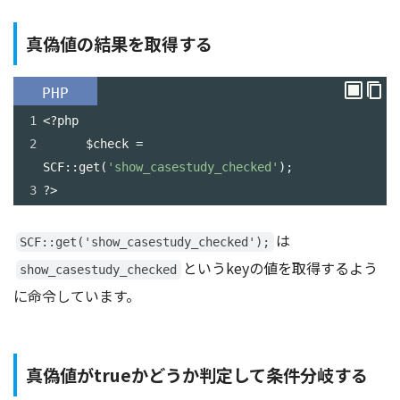
真偽値の結果を取得する
PHP
1
<?
php
2
$check
=
SCF
::
get
(
'show_casestudy_checked'
);
3
?>
は
SCF::get('show_casestudy_checked');
というkeyの値を取得するよう
show_casestudy_checked
に命令しています。
真偽値がtrueかどうか判定して条件分岐する