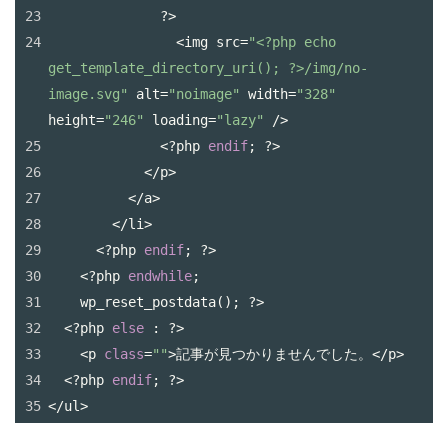
23
?>
24
<
img
src
=
"<?php echo 
get_template_directory_uri(); ?>/img/no-
image.svg"
alt
=
"noimage"
width
=
"328"
height
=
"246"
loading
=
"lazy"
/>
25
<?
php
endif
; 
?>
26
</
p
>
27
</
a
>
28
</
li
>
29
<?
php
endif
; 
?>
30
<?
php
endwhile
;
31
wp_reset_postdata
(); 
?>
32
<?
php
else
 : 
?>
33
<
p
class
=
""
>
記事が見つかりませんでした。
</
p
>
34
<?
php
endif
; 
?>
35
</
ul
>