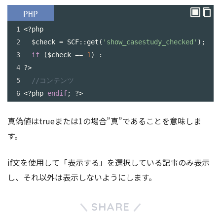
PHP
1
<?
php
2
$check
=
SCF
::
get
(
'show_casestudy_checked'
);
3
if
 (
$check
==
1
) :
4
?>
5
//コンテンツ
6
<?
php
endif
; 
?>
真偽値はtrueまたは1の場合”真”であることを意味しま
す。
if文を使用して「表示する」を選択している記事のみ表示
し、それ以外は表示しないようにします。
SHARE